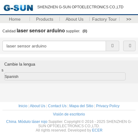
SHENZHEN G-SUN OPTOELECTRONICS CO.,LTD
Home
Products
About Us
Factory Tour
>>
laser sensor arduino
Calidad
supplier.
(0)
Cambie la lengua
s
Spanish
Inicio
|
About Us
|
Contact Us
|
Mapa del Sitio
|
Privacy Policy
Visión de escritorio
China. Módulo láser rojo
Supplier. Copyright © 2016 - 2025 SHENZHEN G-
SUN OPTOELECTRONICS CO.,LTD.
All rights reserved. Developed by
ECER