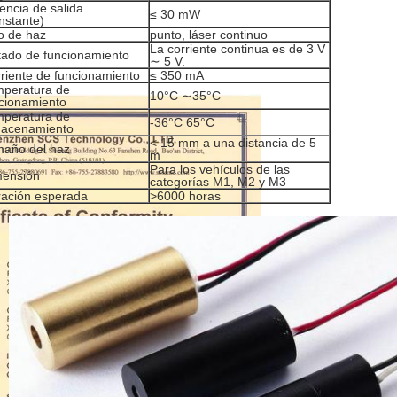
encia de salida
≤ 30 mW
nstante)
o de haz
punto, láser continuo
La corriente continua es de 3 V
tado de funcionamiento
∼ 5 V.
riente de funcionamiento
≤ 350 mA
peratura de
10°C ∼35°C
cionamiento
peratura de
-36°C 65°C
macenamiento
< 15 mm a una distancia de 5
año del haz
m
Para los vehículos de las
mensión
categorías M1, M2 y M3
ación esperada
>6000 horas