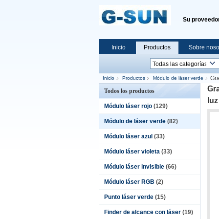
Su proveedor
Inicio
Productos
Sobre noso
Gra
Inicio
Productos
Módulo de láser verde
Gra
Todos los productos
luz
Módulo láser rojo
(129)
Módulo de láser verde
(82)
Módulo láser azul
(33)
Módulo láser violeta
(33)
Módulo láser invisible
(66)
Módulo láser RGB
(2)
Punto láser verde
(15)
Finder de alcance con láser
(19)