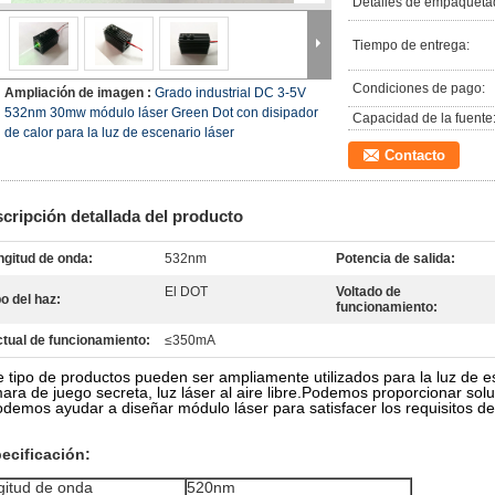
Detalles de empaqueta
Tiempo de entrega:
Condiciones de pago:
Ampliación de imagen :
Grado industrial DC 3-5V
532nm 30mw módulo láser Green Dot con disipador
Capacidad de la fuente
de calor para la luz de escenario láser
Contacto
cripción detallada del producto
ngitud de onda:
532nm
Potencia de salida:
El DOT
Voltado de
po del haz:
funcionamiento:
tual de funcionamiento:
≤350mA
e tipo de productos pueden ser ampliamente utilizados para la luz de es
ara de juego secreta, luz láser al aire libre.Podemos proporcionar soluc
odemos ayudar a diseñar módulo láser para satisfacer los requisitos de 
ecificación:
gitud de onda
520nm