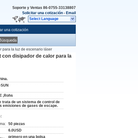
Soporte y Ventas
86-0755-33138807
Solicitar una cotización
-
Email
Select Language
tar una cotización
Búsqueda
para la luz de escenario láser
con disipador de calor para la
hina.
-SUN
E ,Rohs
e trata de un sistema de control de
as emisiones de gases de escape.
:
ima:
50 piezas
6.0USD
primero en una bolsa