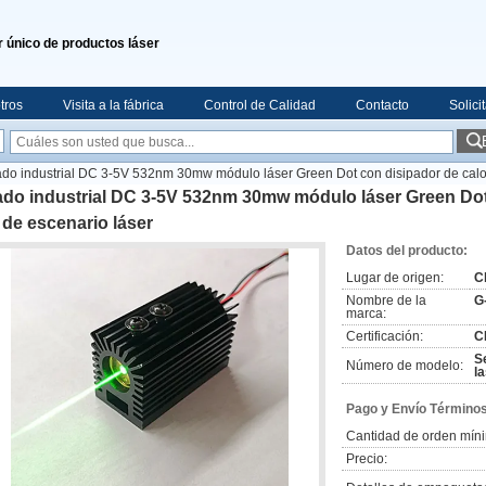
 único de productos láser
tros
Visita a la fábrica
Control de Calidad
Contacto
Solici
do industrial DC 3-5V 532nm 30mw módulo láser Green Dot con disipador de calor 
do industrial DC 3-5V 532nm 30mw módulo láser Green Dot 
 de escenario láser
Datos del producto:
Lugar de origen:
C
Nombre de la
G
marca:
Certificación:
C
S
Número de modelo:
l
Pago y Envío Términos
Cantidad de orden mín
Precio: