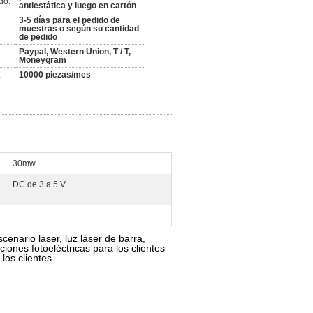
do:
antiestática y luego en cartón
3-5 días para el pedido de
muestras o según su cantidad
de pedido
Paypal, Western Union, T / T,
Moneygram
:
10000 piezas/mes
30mw
DC de 3 a 5 V
cenario láser, luz láser de barra,
iones fotoeléctricas para los clientes
los clientes.