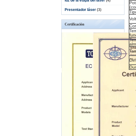
luz de la etapa del laser
(4)
Pot
(co
Presentador láser
(3)
Tip
Vol
Certificación
Cor
Tem
fun
Tem
al
Tam
Di
Dur