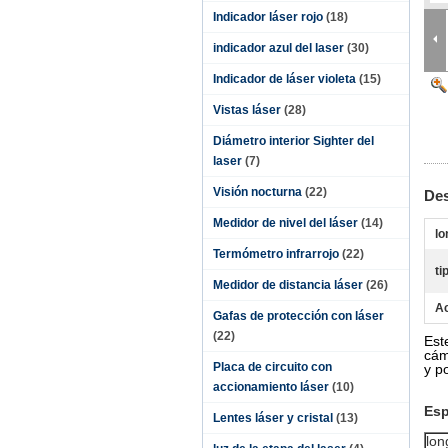
Indicador láser rojo
(18)
indicador azul del laser
(30)
Indicador de láser violeta
(15)
Vistas láser
(28)
Diámetro interior Sighter del
laser
(7)
Visión nocturna
(22)
Des
Medidor de nivel del láser
(14)
lo
Termómetro infrarrojo
(22)
ti
Medidor de distancia láser
(26)
Ac
Gafas de protección con láser
(22)
Est
cám
Placa de circuito con
y p
accionamiento láser
(10)
Esp
Lentes láser y cristal
(13)
lon