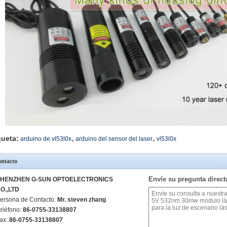
,
,
queta:
arduino de vl53l0x
arduino del sensor del laser
vl53l0x
ntacto
Envíe su pregunta direc
HENZHEN G-SUN OPTOELECTRONICS
O.,LTD
ersona de Contacto:
Mr. steven zhang
eléfono:
86-0755-33138807
ax:
86-0755-33138807