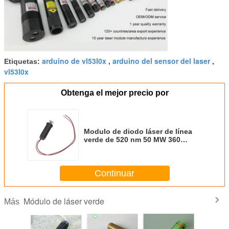
arduino de vl53l0x
arduino del sensor del laser
Etiquetas:
,
,
vl53l0x
Obtenga el mejor precio por
Modulo de diodo láser de línea
verde de 520 nm 50 MW 360
grados para herramientas
eléctricas e instrumentos de
nivelación
Continuar
Módulo de láser verde
Más