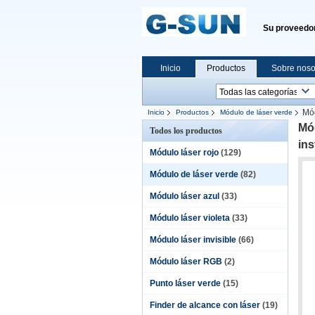
Su proveedor
Inicio
Productos
Sobre noso
Mód
Inicio
Productos
Módulo de láser verde
Mód
Todos los productos
ins
Módulo láser rojo
(129)
Módulo de láser verde
(82)
Módulo láser azul
(33)
Módulo láser violeta
(33)
Módulo láser invisible
(66)
Módulo láser RGB
(2)
Punto láser verde
(15)
Finder de alcance con láser
(19)