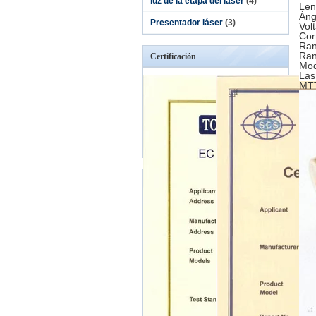
luz de la etapa del laser
(4)
Len
Áng
Presentador láser
(3)
Vol
Cor
Ran
Ran
Certificación
Mod
Las
MTT