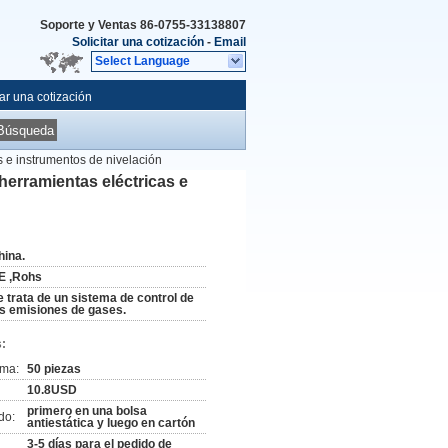
Soporte y Ventas
86-0755-33138807
Solicitar una cotización
-
Email
Select Language
tar una cotización
Búsqueda
 e instrumentos de nivelación
erramientas eléctricas e
hina.
E ,Rohs
e trata de un sistema de control de
as emisiones de gases.
:
ima:
50 piezas
10.8USD
primero en una bolsa
do:
antiestática y luego en cartón
3-5 días para el pedido de