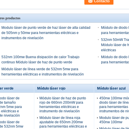
ros productos
Modulo láser de punto verde de haz láser de alta calidad
Módulo de diodo 
de 505nm y 50mw para herramientas eléctricas e
para herramientas
instrumentos de nivelación
532nm 50mW Traba
Módulo láser de 
eléctricas
532nm 100mw Buena disipación de calor Trabajo
Módulo de diodo 
continuo Módulo láser de haz de punto verde
para herramientas
Módulo láser de línea verde de 532nm 5mw para
herramientas eléctricas e instrumentos de nivelación
er verde
Módulo láser rojo
Módulo láser azul
odo láser de
Módulo láser de haz de punto
450nw 100mw mód
 de tamaño
rojo de 660nm 200mW para
diodo láser de líne
2nm 5mw para
herramientas eléctricas e
para herramientas 
 eléctricas e
instrumento de nivelación
instrumentos de ni
de nivelación
Módulo láser de línea roja
Modulo láser de pu
odo láser de
ajustable de 650nm 200mw
450nw 100mw
 de 532nm 5mw
para herramientas eléctricas e
Módulo láser de lí