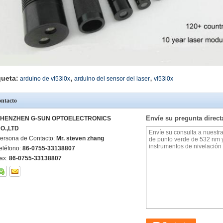
,
,
queta:
arduino de vl53l0x
arduino del sensor del laser
vl53l0x
ntacto
Envíe su pregunta direc
HENZHEN G-SUN OPTOELECTRONICS
O.,LTD
ersona de Contacto:
Mr. steven zhang
eléfono:
86-0755-33138807
ax:
86-0755-33138807