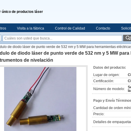
 único de productos láser
tros
Visita a la fábrica
Control de Calidad
Contacto
Solici
ulo de diodo láser de punto verde de 532 nm y 5 MW para herramientas eléctricas
ulo de diodo láser de punto verde de 532 nm y 5 MW para h
trumentos de nivelación
Datos del producto:
Lugar de origen:
C
Certificación:
C
S
Número de modelo:
l
Pago y Envío Términos
Cantidad de orden mín
Precio:
Detalles de empaqueta