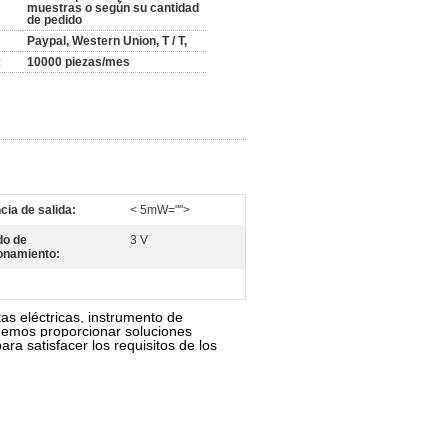
muestras o según su cantidad
de pedido
Paypal, Western Union, T / T,
:
10000 piezas/mes
cia de salida:
< 5mW="">
do de
3 V
onamiento:
as eléctricas, instrumento de
Podemos proporcionar soluciones
ra satisfacer los requisitos de los