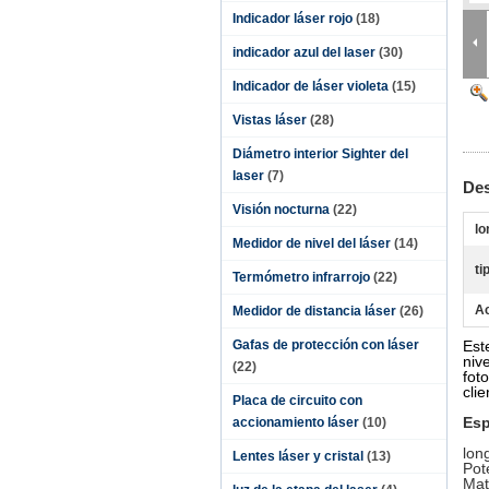
Indicador láser rojo
(18)
indicador azul del laser
(30)
Indicador de láser violeta
(15)
Vistas láser
(28)
Diámetro interior Sighter del
laser
(7)
Des
Visión nocturna
(22)
lo
Medidor de nivel del láser
(14)
ti
Termómetro infrarrojo
(22)
Ac
Medidor de distancia láser
(26)
Gafas de protección con láser
Est
niv
(22)
fot
clie
Placa de circuito con
Esp
accionamiento láser
(10)
lon
Lentes láser y cristal
(13)
Pot
Mat