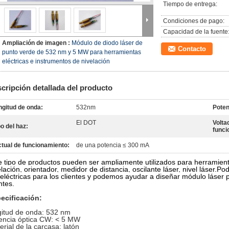
Tiempo de entrega:
Condiciones de pago:
Capacidad de la fuente
Ampliación de imagen :
Módulo de diodo láser de
Contacto
punto verde de 532 nm y 5 MW para herramientas
eléctricas e instrumentos de nivelación
cripción detallada del producto
ngitud de onda:
532nm
Poten
El DOT
Volta
po del haz:
funci
tual de funcionamiento:
de una potencia ≤ 300 mA
e tipo de productos pueden ser ampliamente utilizados para herramient
elación, orientador, medidor de distancia, oscilante láser, nivel láser.
oeléctricas para los clientes y podemos ayudar a diseñar módulo láser pa
ntes.
ecificación:
gitud de onda
: 532 nm
encia óptica CW: < 5 MW
erial de la carcasa: latón