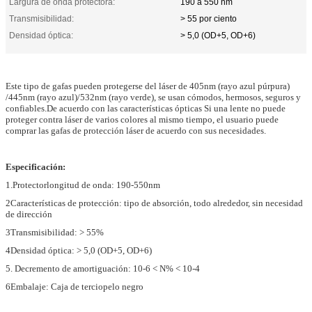
Largura de onda protectora:
190 a 550 nm
Transmisibilidad:
> 55 por ciento
Densidad óptica:
> 5,0 (OD+5, OD+6)
Este tipo de gafas pueden protegerse del láser de 405nm (rayo azul púrpura)
/445nm (rayo azul)/532nm (rayo verde), se usan cómodos, hermosos, seguros y
confiables.De acuerdo con las características ópticas Si una lente no puede
proteger contra láser de varios colores al mismo tiempo, el usuario puede
comprar las gafas de protección láser de acuerdo con sus necesidades.
Especificación:
1.
Protector
longitud de onda: 190-550nm
2Características de protección: tipo de absorción, todo alrededor, sin necesidad
de dirección
3Transmisibilidad: > 55%
4Densidad óptica: > 5,0 (OD+5, OD+6)
5. Decremento de amortiguación: 10-6 < N% < 10-4
6Embalaje: Caja de terciopelo negro