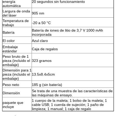
energía
20 segundos sin funcionamiento
automática
Largura de onda
905 nm
del láser
Temperatura de
-20 a 50 °C
trabajo
Batería de iones de litio de 3,7 V 1000 mAh
Batería
incorporada
El color
Azul claro
Embalaje
Caja de regalos
estándar
Peso bruto de 1
pieza (incluido el
323 gramos
embalaje)
Dimensión para 1
pieza (incluido el
13.5x8.4x5cm
embalaje)
Peso neto
185 g (sin batería)
Se trata de una muestra de las características de
Dimensión
las máquinas de ensayo.
1 cuerpo de la maleta; 1 bolso de la maleta; 1
paquete que
cable USB; 1 cuerda de sujeción; 1 paño de
incluye
limpieza; 1 manual; 1 caja de regalo