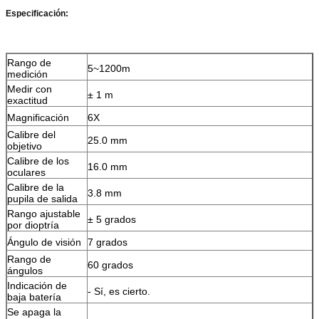
Especificación:
Rango de
5~1200m
medición
Medir con
± 1 m
exactitud
Magnificación
6X
Calibre del
25.0 mm
objetivo
Calibre de los
16.0 mm
oculares
Calibre de la
3.8 mm
pupila de salida
Rango ajustable
± 5 grados
por dioptría
Ángulo de visión
7 grados
Rango de
60 grados
ángulos
Indicación de
- Sí, es cierto.
baja batería
Se apaga la